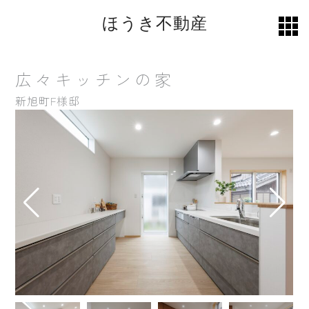
ほうき不動産
toggl
grid
広々キッチンの家
新旭町
F様邸