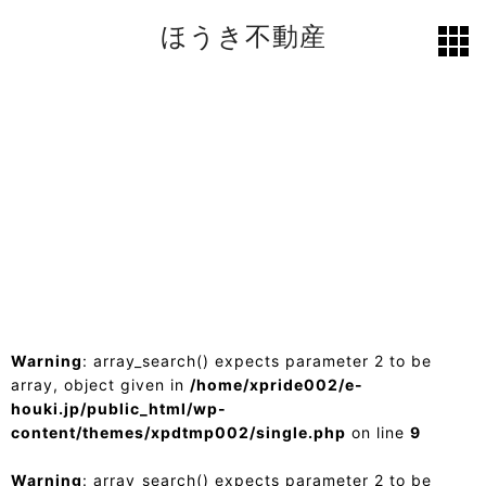
ほうき不動産
toggl
grid
Warning
: array_search() expects parameter 2 to be
array, object given in
/home/xpride002/e-
houki.jp/public_html/wp-
content/themes/xpdtmp002/single.php
on line
9
Warning
: array_search() expects parameter 2 to be