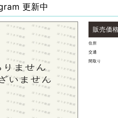
agram 更新中
販売価
住所
交通
間取り