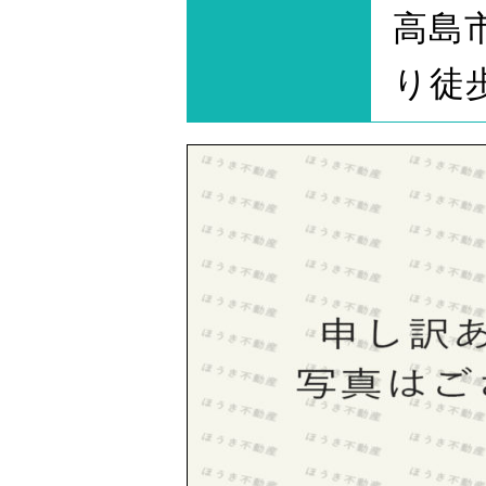
高島
り徒