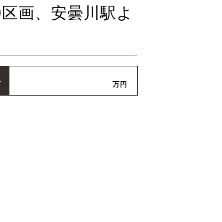
0区画、安曇川駅よ
格
万円