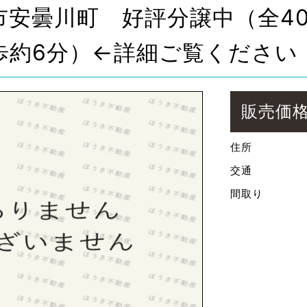
市安曇川町 好評分譲中（全4
歩約6分）←詳細ご覧ください
販売価
住所
交通
間取り