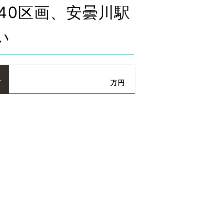
40区画、安曇川駅
い
格
万円