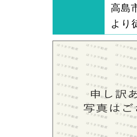
高島
より