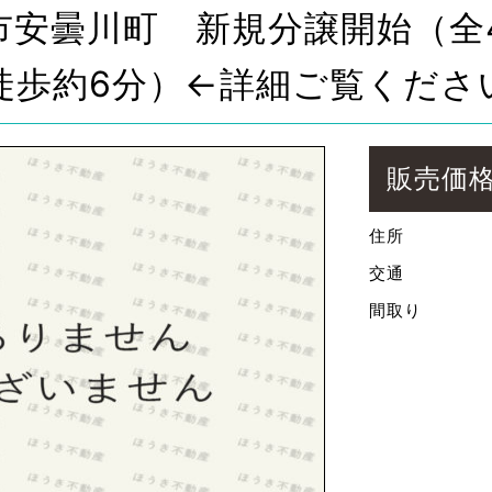
市安曇川町 新規分譲開始（全
徒歩約6分）←詳細ご覧くださ
販売価
住所
交通
間取り