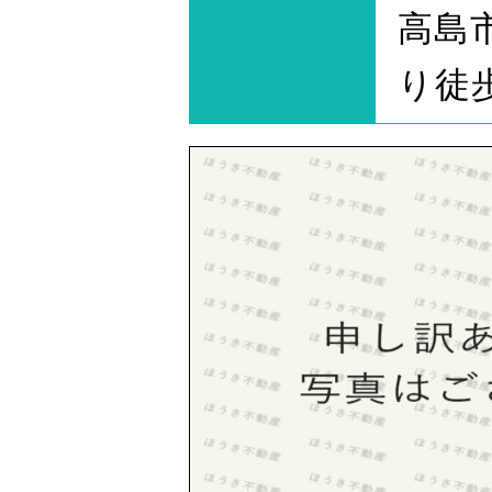
高島
り徒