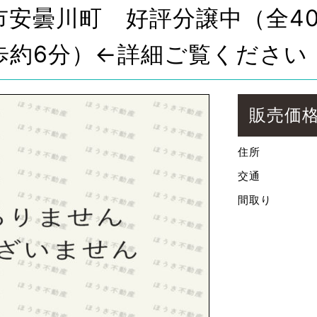
市安曇川町 好評分譲中（全4
歩約6分）←詳細ご覧ください
販売価
住所
交通
間取り