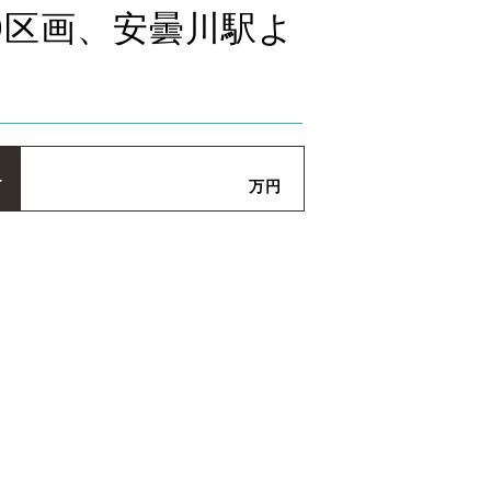
0区画、安曇川駅よ
格
万円