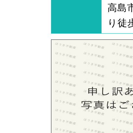
高島
り徒