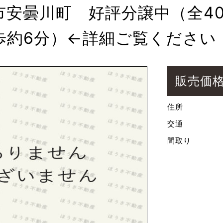
市安曇川町 好評分譲中（全4
歩約6分）←詳細ご覧ください
販売価
住所
交通
間取り