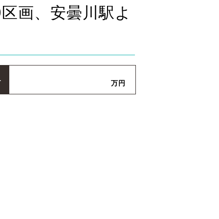
0区画、安曇川駅よ
格
万円