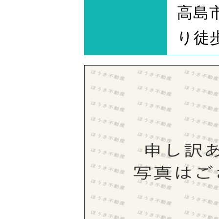
高島
り徒