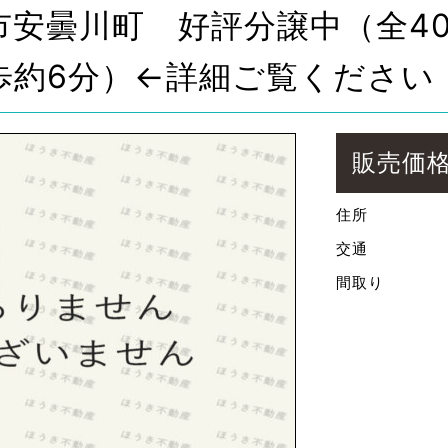
市安曇川町 好評分譲中（全4
歩約6分）←詳細ご覧ください
販売価
住所
交通
間取り