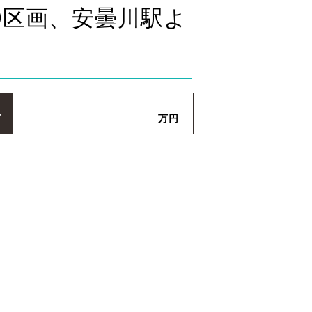
0区画、安曇川駅よ
格
万円