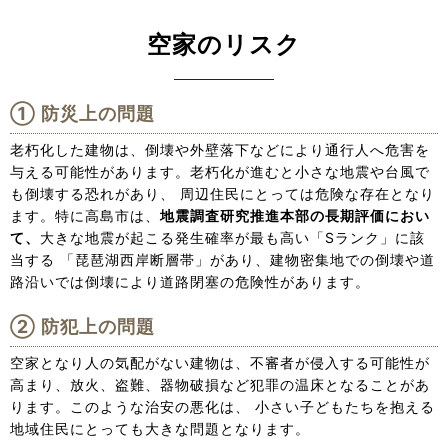
空家のリスク
防災上の問題
老朽化した建物は、倒壊や外壁落下などにより通行人へ危害を
与える可能性があります。老朽化が進むと小さな地震や台風で
も倒壊する恐れがあり、 周辺住民にとっては危険な存在となり
ます。特に高島市は、
地震調査研究推進本部の長期評価におい
て、
大きな地震が起こる発生確率が最も高い「Sランク」に該
当する 「琵琶湖西岸断層帯」があり、建物密集地での倒壊や道
路沿いでは倒壊により道路閉塞の危険性があります。
防犯上の問題
空家となり人の気配がない建物は、不審者が侵入する可能性が
高まり、放火、盗難、器物破損など犯罪の温床となることがあ
ります。このような治安の悪化は、 小さい子どもたちを抱える
地域住民にとっても大きな問題となります。