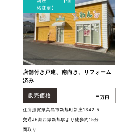
新庄 【価
格変更】
店舗付き戸建、南向き、リフォーム
済み
-
販売価格
万円
住所
滋賀県高島市新旭町新庄1342-5
交通
JR湖西線新旭駅より徒歩約15分
間取り