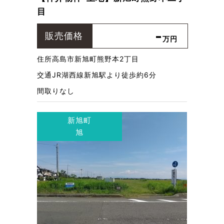
目
-
販売価格
万円
住所
高島市新旭町熊野本2丁目
交通
JR湖西線新旭駅より徒歩約6分
間取り
なし
新旭町
旭