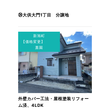
㉔大供大門1丁目 分譲地
新旭町
【価格変更】
藁園
外壁カバー工法・屋根塗装リフォー
ム済、4LDK