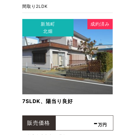
間取り
2LDK
新旭町
成約済み
北畑
7SLDK、陽当り良好
-
販売価格
万円