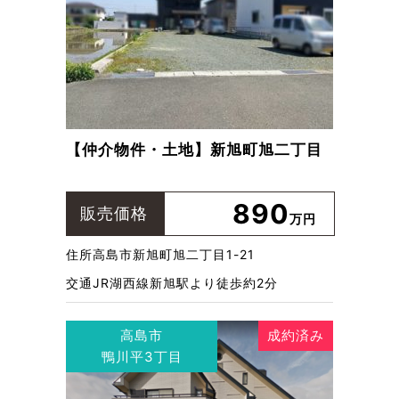
【仲介物件・土地】新旭町旭二丁目
890
販売価格
万円
住所
高島市新旭町旭二丁目1-21
交通
JR湖西線新旭駅より徒歩約2分
高島市
成約済み
鴨川平3丁目