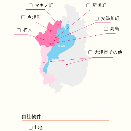
マキノ町
新旭町
今津町
安曇川町
高島
朽木
大津市その他
自社物件
土地