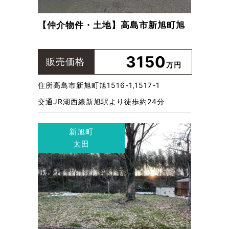
【仲介物件・土地】高島市新旭町旭
3150
販売価格
万円
住所
高島市新旭町旭1516-1,1517-1
交通
JR湖西線新旭駅より徒歩約24分
新旭町
太田