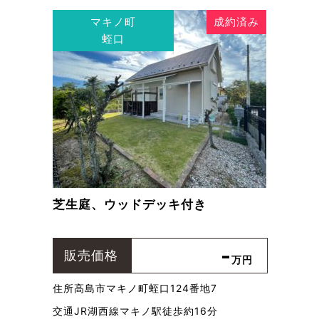
マキノ町
成約済み
蛭口
芝生庭、ウッドデッキ付き
-
販売価格
万円
住所
高島市マキノ町蛭口124番地7
交通
JR湖西線マキノ駅徒歩約16分