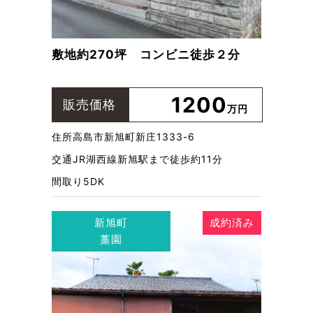
敷地約270坪 コンビニ徒歩２分
1200
販売価格
万円
住所
高島市新旭町新庄1333-6
交通
JR湖西線新旭駅まで徒歩約11分
間取り
5DK
新旭町
成約済み
藁園