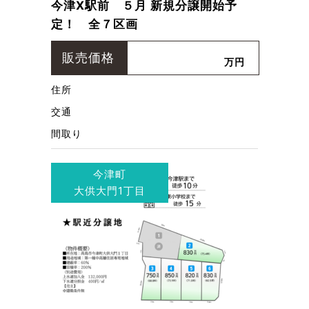
今津X駅前 ５月 新規分譲開始予
定！ 全７区画
販売価格
万円
住所
交通
間取り
今津町
大供大門1丁目