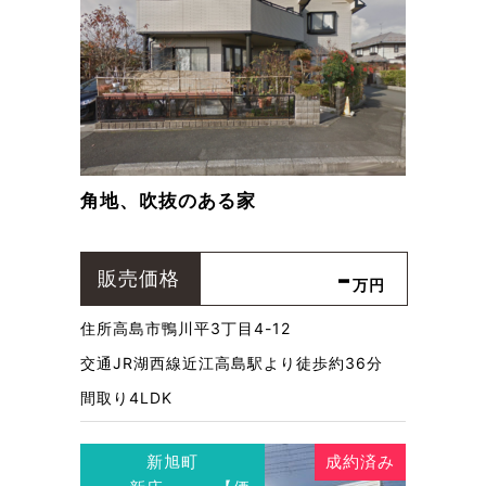
角地、吹抜のある家
-
販売価格
万円
住所
高島市鴨川平3丁目4-12
交通
JR湖西線近江高島駅より徒歩約36分
間取り
4LDK
新旭町
成約済み