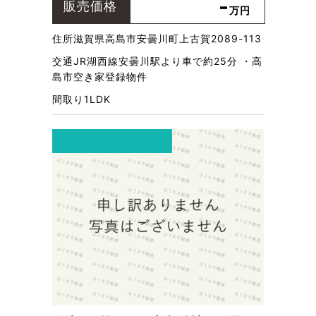
-
販売価格
万円
住所
滋賀県高島市安曇川町上古賀2089-113
交通
JR湖西線安曇川駅より車で約25分 ・高
島市空き家登録物件
間取り
1LDK