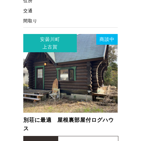
住所
交通
間取り
安曇川町
商談中
上古賀
別荘に最適 屋根裏部屋付ログハウ
ス