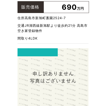
690
販売価格
万円
住所
高島市新旭町藁園2524-7
交通
JR湖西線新旭駅より徒歩約21分 高島市
空き家登録物件
間取り
4LDK