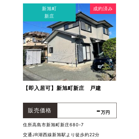
新旭町
成約済み
新庄
【即入居可】新旭町新庄 戸建
-
販売価格
万円
住所
高島市新旭町新庄680-7
交通
JR湖西線新旭駅より徒歩約22分