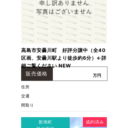
高島市安曇川町 好評分譲中（全40
区画、安曇川駅より徒歩約6分）←詳
細ご覧ください NEW
販売価格
万円
住所
交通
間取り
新旭町
成約済み