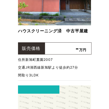
ハウスクリーニング済 中古平屋建
-
販売価格
万円
住所
新旭町藁園2007
交通
JR湖西線新旭駅より徒歩約27分
間取り
3LDK