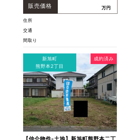
販売価格
万円
住所
交通
間取り
新旭町
成約済み
熊野本2丁目
【仲介物件-土地】新旭町熊野本二丁