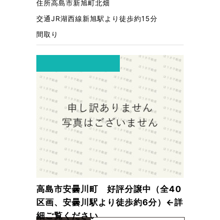
住所
高島市新旭町北畑
交通
JR湖西線新旭駅より徒歩約15分
間取り
高島市安曇川町 好評分譲中（全40
区画、安曇川駅より徒歩約6分）←詳
細ご覧ください