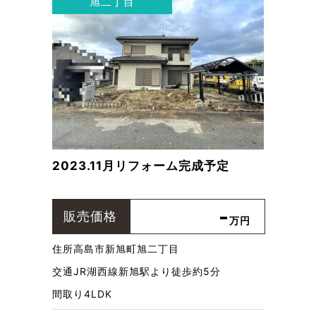
旭二丁目
2023.11月リフォーム完成予定
-
販売価格
万円
住所
高島市新旭町旭二丁目
交通
JR湖西線新旭駅より徒歩約5分
間取り
4LDK