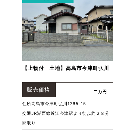
【上物付 土地】高島市今津町弘川
-
販売価格
万円
住所
高島市今津町弘川1265-15
交通
JR湖西線近江今津駅より徒歩約２８分
間取り