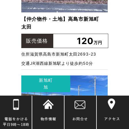
【仲介物件・土地】高島市新旭町
太田
120
販売価格
万円
住所
滋賀県高島市新旭町太田2693-23
交通
JR湖西線新旭駅より徒歩約50分
新旭町
旭