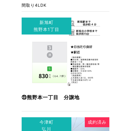
間取り
4LDK
新旭町
熊野本1丁目
㉓熊野本一丁目 分譲地
今津町
成約済み
弘川